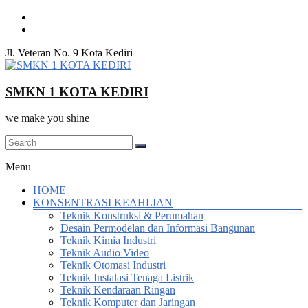
Skip
to
content
Jl. Veteran No. 9 Kota Kediri
SMKN 1 KOTA KEDIRI
we make you shine
Menu
HOME
KONSENTRASI KEAHLIAN
Teknik Konstruksi & Perumahan
Desain Permodelan dan Informasi Bangunan
Teknik Kimia Industri
Teknik Audio Video
Teknik Otomasi Industri
Teknik Instalasi Tenaga Listrik
Teknik Kendaraan Ringan
Teknik Komputer dan Jaringan