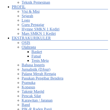
Teknik Pemesinan
PROFIL
Visi & Misi
Sejarah
Logo
Guru Pengajar
Hymne SMKN 1 Kediri
Mars SMKN 1 Kediri
EKSTRAKURIKULER
OSIS
Olahraga
Basket
Futsal
Tenis Meja
Bahasa Inggris
Jurnalistik (DJour)
Palang Merah Remaja
Pasukan Pengibar Bendera
Pramuka
Kopasus
Takmir Masjid
Pencak Silat
Karawitan / Jaranan
Band
PIK-R Raden Panji