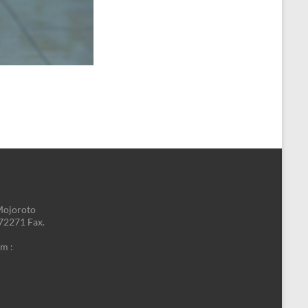
Mojoroto
772271 Fax.
m :