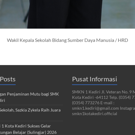
Wakil Kepala Sekolah Bidang Sumber Daya Manusia / HRD
Posts
Pusat Informasi
SMKN 1 Kediri Jl. Veteran No. 9 
an Penjaminan Mutu bagi SMK
Kota Kediri -64112 Telp. (0354) 
iri
(0354) 773276 E-mail :
smkn1.kediri@gmail.com Instagra
ekolah, Sazkia Zykela Raih Juara
smkn1kotakediri.official
1 Kota Kediri Sukses Gelar
kungan Belajar (Sulingjar) 2026