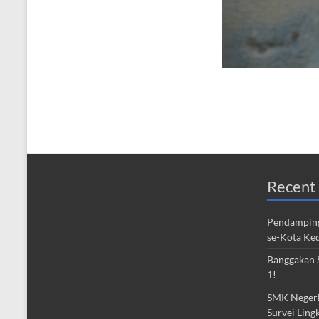
Recent 
Pendamping
se-Kota Ked
Banggakan S
1!
SMK Negeri 
Survei Ling