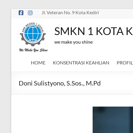
Skip
Jl. Veteran No. 9 Kota Kediri
to
content
SMKN 1 KOTA K
we make you shine
HOME
KONSENTRASI KEAHLIAN
PROFIL
Doni Sulistyono, S.Sos., M.Pd