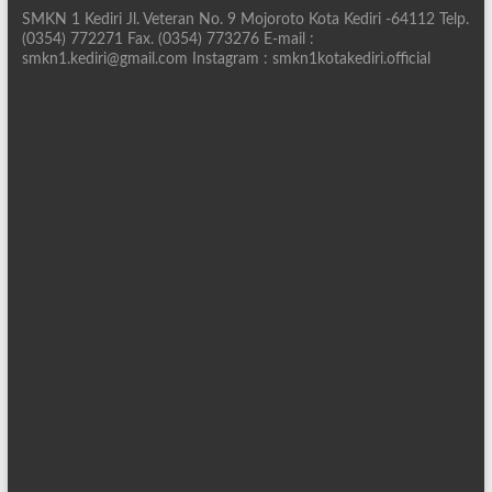
SMKN 1 Kediri Jl. Veteran No. 9 Mojoroto Kota Kediri -64112 Telp.
(0354) 772271 Fax. (0354) 773276 E-mail :
smkn1.kediri@gmail.com Instagram : smkn1kotakediri.official