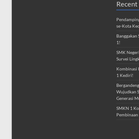
Recent 
Pendamping
se-Kota Ked
Banggakan S
1!
SMK Negeri 
Survei Ling
Kombinasi 
1 Kediri!
Bergandeng
Wujudkan S
Generasi M
SMKN 1 Kota
Pembinaan 