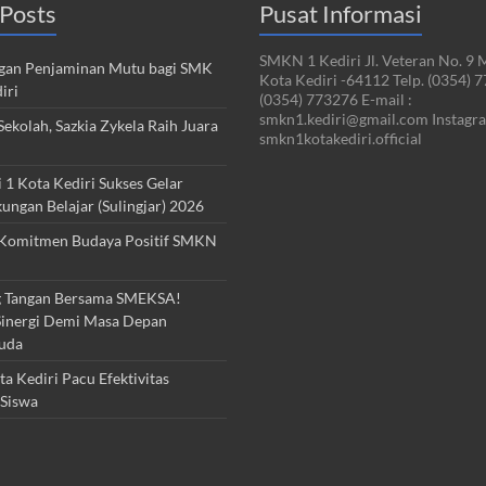
Posts
Pusat Informasi
SMKN 1 Kediri Jl. Veteran No. 9 
an Penjaminan Mutu bagi SMK
Kota Kediri -64112 Telp. (0354) 
iri
(0354) 773276 E-mail :
smkn1.kediri@gmail.com Instagra
ekolah, Sazkia Zykela Raih Juara
smkn1kotakediri.official
1 Kota Kediri Sukses Gelar
kungan Belajar (Sulingjar) 2026
Komitmen Budaya Positif SMKN
 Tangan Bersama SMEKSA!
inergi Demi Masa Depan
uda
 Kediri Pacu Efektivitas
Siswa