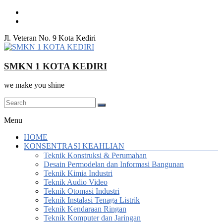
Skip
to
content
Jl. Veteran No. 9 Kota Kediri
SMKN 1 KOTA KEDIRI
we make you shine
Menu
HOME
KONSENTRASI KEAHLIAN
Teknik Konstruksi & Perumahan
Desain Permodelan dan Informasi Bangunan
Teknik Kimia Industri
Teknik Audio Video
Teknik Otomasi Industri
Teknik Instalasi Tenaga Listrik
Teknik Kendaraan Ringan
Teknik Komputer dan Jaringan