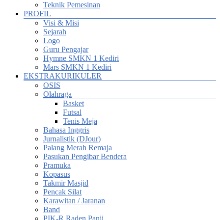
Teknik Pemesinan
PROFIL
Visi & Misi
Sejarah
Logo
Guru Pengajar
Hymne SMKN 1 Kediri
Mars SMKN 1 Kediri
EKSTRAKURIKULER
OSIS
Olahraga
Basket
Futsal
Tenis Meja
Bahasa Inggris
Jurnalistik (DJour)
Palang Merah Remaja
Pasukan Pengibar Bendera
Pramuka
Kopasus
Takmir Masjid
Pencak Silat
Karawitan / Jaranan
Band
PIK-R Raden Panji