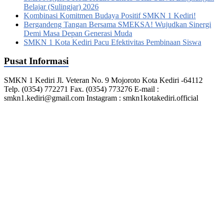
Belajar (Sulingjar) 2026
Kombinasi Komitmen Budaya Positif SMKN 1 Kediri!
Bergandeng Tangan Bersama SMEKSA! Wujudkan Sinergi
Demi Masa Depan Generasi Muda
SMKN 1 Kota Kediri Pacu Efektivitas Pembinaan Siswa
Pusat Informasi
SMKN 1 Kediri Jl. Veteran No. 9 Mojoroto Kota Kediri -64112
Telp. (0354) 772271 Fax. (0354) 773276 E-mail :
smkn1.kediri@gmail.com Instagram : smkn1kotakediri.official