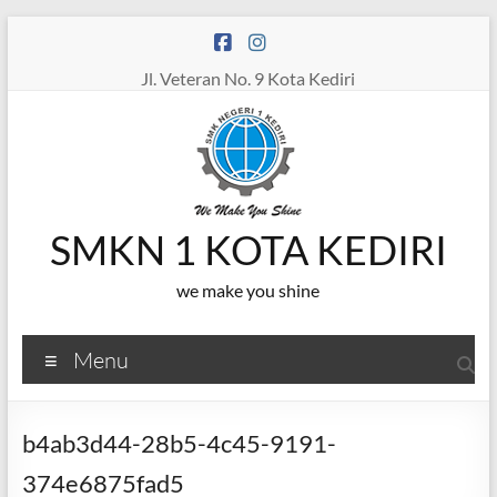
Skip
to
content
Jl. Veteran No. 9 Kota Kediri
SMKN 1 KOTA KEDIRI
we make you shine
Menu
b4ab3d44-28b5-4c45-9191-
374e6875fad5