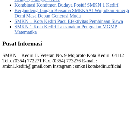
Kombinasi Komitmen Budaya Positif SMKN 1 Kediri!
Bergandeng Tangan Bersama SMEKSA! Wujudkan Sinergi
Demi Masa Depan Generasi Muda
SMKN 1 Kota Kediri Pacu Efektivitas Pembinaan Siswa
SMKN 1 Kota Kediri Laksanakan Penguatan MGMP
Matematika
Pusat Informasi
SMKN 1 Kediri Jl. Veteran No. 9 Mojoroto Kota Kediri -64112
Telp. (0354) 772271 Fax. (0354) 773276 E-mail :
smkn1.kediri@gmail.com Instagram : smkn1kotakediri.official