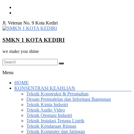
Skip
to
content
Jl. Veteran No. 9 Kota Kediri
SMKN 1 KOTA KEDIRI
we make you shine
Menu
HOME
KONSENTRASI KEAHLIAN
Teknik Konstruksi & Perumahan
Desain Permodelan dan Informasi Bangunan
Teknik Kimia Industri
Teknik Audio Video
Teknik Otomasi Industri
Teknik Instalasi Tenaga Listrik
Teknik Kendaraan Ringan
Teknik Komputer dan Jaringan