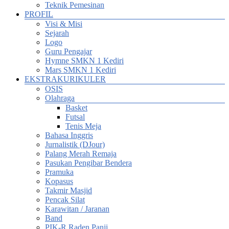
Teknik Pemesinan
PROFIL
Visi & Misi
Sejarah
Logo
Guru Pengajar
Hymne SMKN 1 Kediri
Mars SMKN 1 Kediri
EKSTRAKURIKULER
OSIS
Olahraga
Basket
Futsal
Tenis Meja
Bahasa Inggris
Jurnalistik (DJour)
Palang Merah Remaja
Pasukan Pengibar Bendera
Pramuka
Kopasus
Takmir Masjid
Pencak Silat
Karawitan / Jaranan
Band
PIK-R Raden Panji