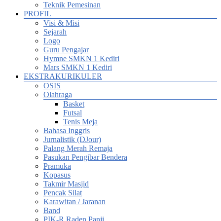
Teknik Pemesinan
PROFIL
Visi & Misi
Sejarah
Logo
Guru Pengajar
Hymne SMKN 1 Kediri
Mars SMKN 1 Kediri
EKSTRAKURIKULER
OSIS
Olahraga
Basket
Futsal
Tenis Meja
Bahasa Inggris
Jurnalistik (DJour)
Palang Merah Remaja
Pasukan Pengibar Bendera
Pramuka
Kopasus
Takmir Masjid
Pencak Silat
Karawitan / Jaranan
Band
PIK-R Raden Panji