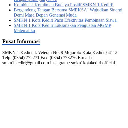
Kombinasi Komitmen Budaya Positif SMKN 1 Kediri!
Bergandeng Tangan Bersama SMEKSA! Wujudkan Sinergi
Demi Masa Depan Generasi Muda
SMKN 1 Kota Kediri Pacu Efektivitas Pembinaan Siswa
SMKN 1 Kota Kediri Laksanakan Penguatan MGMP
Matematika
Pusat Informasi
SMKN 1 Kediri Jl. Veteran No. 9 Mojoroto Kota Kediri -64112
Telp. (0354) 772271 Fax. (0354) 773276 E-mail :
smkn1.kediri@gmail.com Instagram : smkn1kotakediri.official