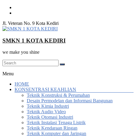
Skip
to
content
Jl. Veteran No. 9 Kota Kediri
SMKN 1 KOTA KEDIRI
we make you shine
Menu
HOME
KONSENTRASI KEAHLIAN
Teknik Konstruksi & Perumahan
Desain Permodelan dan Informasi Bangunan
Teknik Kimia Industri
Teknik Audio Video
Teknik Otomasi Industri
Teknik Instalasi Tenaga Listrik
Teknik Kendaraan Ringan
Teknik Komputer dan Jaringan