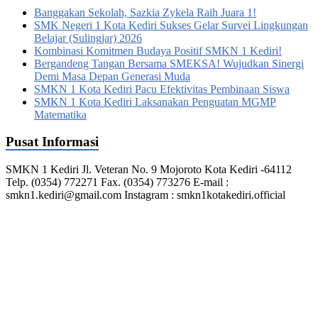
Banggakan Sekolah, Sazkia Zykela Raih Juara 1!
SMK Negeri 1 Kota Kediri Sukses Gelar Survei Lingkungan
Belajar (Sulingjar) 2026
Kombinasi Komitmen Budaya Positif SMKN 1 Kediri!
Bergandeng Tangan Bersama SMEKSA! Wujudkan Sinergi
Demi Masa Depan Generasi Muda
SMKN 1 Kota Kediri Pacu Efektivitas Pembinaan Siswa
SMKN 1 Kota Kediri Laksanakan Penguatan MGMP
Matematika
Pusat Informasi
SMKN 1 Kediri Jl. Veteran No. 9 Mojoroto Kota Kediri -64112
Telp. (0354) 772271 Fax. (0354) 773276 E-mail :
smkn1.kediri@gmail.com Instagram : smkn1kotakediri.official