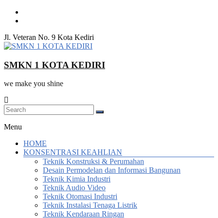
Skip
to
content
Jl. Veteran No. 9 Kota Kediri
SMKN 1 KOTA KEDIRI
we make you shine
Menu
HOME
KONSENTRASI KEAHLIAN
Teknik Konstruksi & Perumahan
Desain Permodelan dan Informasi Bangunan
Teknik Kimia Industri
Teknik Audio Video
Teknik Otomasi Industri
Teknik Instalasi Tenaga Listrik
Teknik Kendaraan Ringan