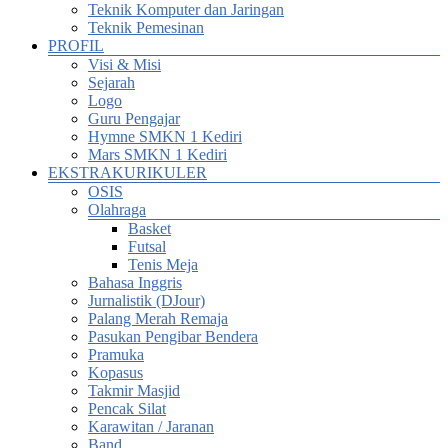
Teknik Komputer dan Jaringan
Teknik Pemesinan
PROFIL
Visi & Misi
Sejarah
Logo
Guru Pengajar
Hymne SMKN 1 Kediri
Mars SMKN 1 Kediri
EKSTRAKURIKULER
OSIS
Olahraga
Basket
Futsal
Tenis Meja
Bahasa Inggris
Jurnalistik (DJour)
Palang Merah Remaja
Pasukan Pengibar Bendera
Pramuka
Kopasus
Takmir Masjid
Pencak Silat
Karawitan / Jaranan
Band