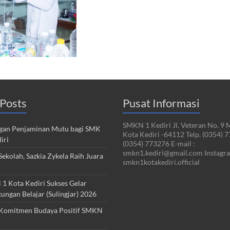
Posts
Pusat Informasi
SMKN 1 Kediri Jl. Veteran No. 9 
an Penjaminan Mutu bagi SMK
Kota Kediri -64112 Telp. (0354) 
iri
(0354) 773276 E-mail :
smkn1.kediri@gmail.com Instagra
ekolah, Sazkia Zykela Raih Juara
smkn1kotakediri.official
1 Kota Kediri Sukses Gelar
kungan Belajar (Sulingjar) 2026
Komitmen Budaya Positif SMKN