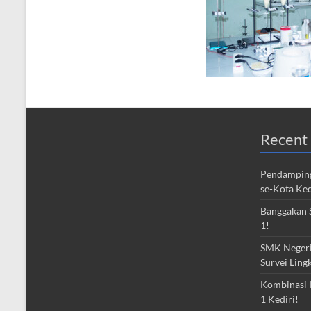
Recent 
Pendamping
se-Kota Ked
Banggakan S
1!
SMK Negeri 
Survei Ling
Kombinasi 
1 Kediri!