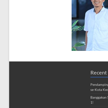
Recent 
Pendamping
se-Kota Ked
Banggakan S
1!