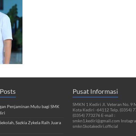
Posts
Pusat Informasi
SMKN 1 Kediri Jl. Veteran No. 9 
an Penjaminan Mutu bagi SMK
Kota Kediri -64112 Telp. (0354) 
iri
(0354) 773276 E-mail :
smkn1.kediri@gmail.com Instagra
ekolah, Sazkia Zykela Raih Juara
smkn1kotakediri.official