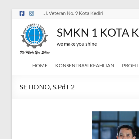
Skip
Jl. Veteran No. 9 Kota Kediri
to
content
SMKN 1 KOTA K
we make you shine
HOME
KONSENTRASI KEAHLIAN
PROFIL
SETIONO, S.PdT 2