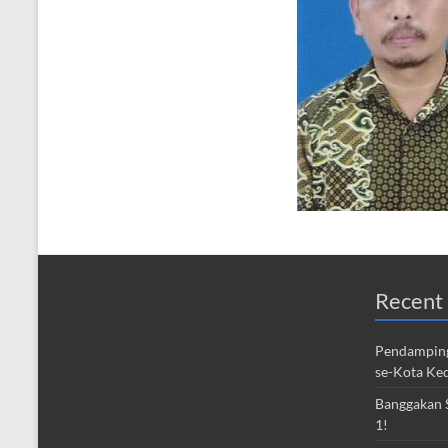
Recent 
Pendamping
se-Kota Ked
Banggakan S
1!