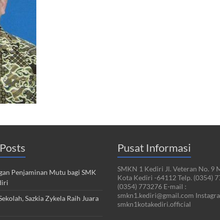
Posts
Pusat Informasi
SMKN 1 Kediri Jl. Veteran No. 9 
an Penjaminan Mutu bagi SMK
Kota Kediri -64112 Telp. (0354) 
iri
(0354) 773276 E-mail :
smkn1.kediri@gmail.com Instagra
ekolah, Sazkia Zykela Raih Juara
smkn1kotakediri.official