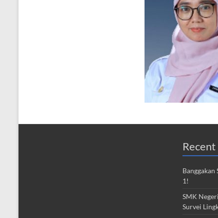
Recent 
Banggakan S
1!
SMK Negeri 
Survei Ling