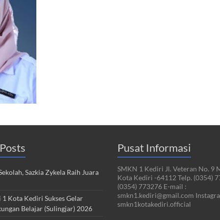
Posts
Pusat Informasi
SMKN 1 Kediri Jl. Veteran No. 9 
ekolah, Sazkia Zykela Raih Juara
Kota Kediri -64112 Telp. (0354) 
(0354) 773276 E-mail :
smkn1.kediri@gmail.com Instagra
1 Kota Kediri Sukses Gelar
smkn1kotakediri.official
kungan Belajar (Sulingjar) 2026