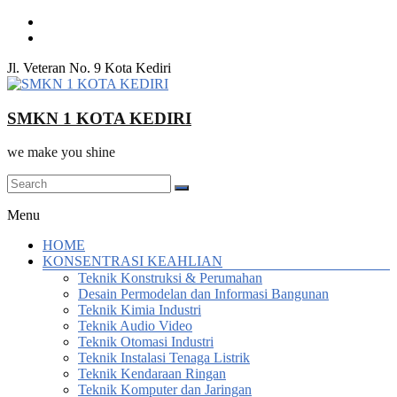
Skip
to
content
Jl. Veteran No. 9 Kota Kediri
SMKN 1 KOTA KEDIRI
we make you shine
Menu
HOME
KONSENTRASI KEAHLIAN
Teknik Konstruksi & Perumahan
Desain Permodelan dan Informasi Bangunan
Teknik Kimia Industri
Teknik Audio Video
Teknik Otomasi Industri
Teknik Instalasi Tenaga Listrik
Teknik Kendaraan Ringan
Teknik Komputer dan Jaringan