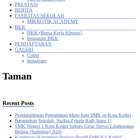
PRESTASI
BERITA
FASILITAS SEKOLAH
MIKROTIK ACADEMY
BKK
BKK (Bursa Kerja Khusus)
Instagram BKK
PENDAFTARAN
GALERI
Galeri
Instagram
Taman
Recent Posts
Pendampingan Penjaminan Mutu bagi SMK se-Kota Kediri
Banggakan Sekolah, Sazkia Zykela Raih Juara 1!
SMK Negeri 1 Kota Kediri Sukses Gelar Survei Lingkungan
Belajar (Sulingjar) 2026
Kombinasi Komitmen Budaya Positif SMKN 1 Kediri!