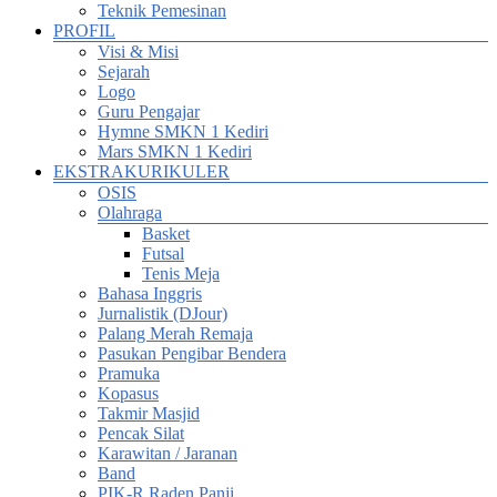
Teknik Pemesinan
PROFIL
Visi & Misi
Sejarah
Logo
Guru Pengajar
Hymne SMKN 1 Kediri
Mars SMKN 1 Kediri
EKSTRAKURIKULER
OSIS
Olahraga
Basket
Futsal
Tenis Meja
Bahasa Inggris
Jurnalistik (DJour)
Palang Merah Remaja
Pasukan Pengibar Bendera
Pramuka
Kopasus
Takmir Masjid
Pencak Silat
Karawitan / Jaranan
Band
PIK-R Raden Panji