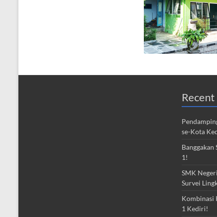
Recent 
Pendamping
se-Kota Ked
Banggakan S
1!
SMK Negeri 
Survei Ling
Kombinasi 
1 Kediri!