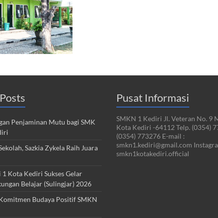
Posts
Pusat Informasi
SMKN 1 Kediri Jl. Veteran No. 9 
an Penjaminan Mutu bagi SMK
Kota Kediri -64112 Telp. (0354) 
iri
(0354) 773276 E-mail :
smkn1.kediri@gmail.com Instagra
ekolah, Sazkia Zykela Raih Juara
smkn1kotakediri.official
1 Kota Kediri Sukses Gelar
kungan Belajar (Sulingjar) 2026
Komitmen Budaya Positif SMKN