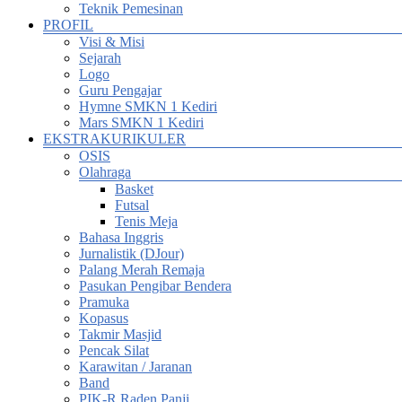
Teknik Pemesinan
PROFIL
Visi & Misi
Sejarah
Logo
Guru Pengajar
Hymne SMKN 1 Kediri
Mars SMKN 1 Kediri
EKSTRAKURIKULER
OSIS
Olahraga
Basket
Futsal
Tenis Meja
Bahasa Inggris
Jurnalistik (DJour)
Palang Merah Remaja
Pasukan Pengibar Bendera
Pramuka
Kopasus
Takmir Masjid
Pencak Silat
Karawitan / Jaranan
Band
PIK-R Raden Panji