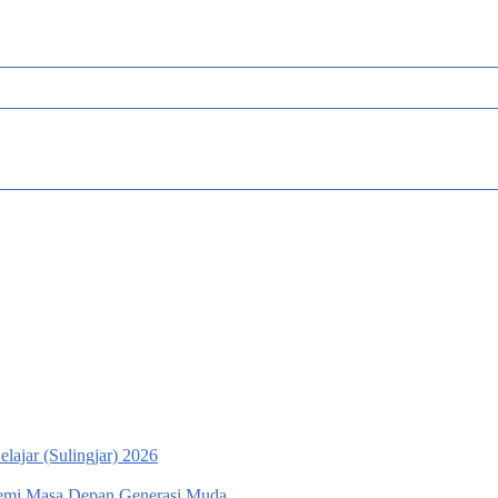
ajar (Sulingjar) 2026
emi Masa Depan Generasi Muda