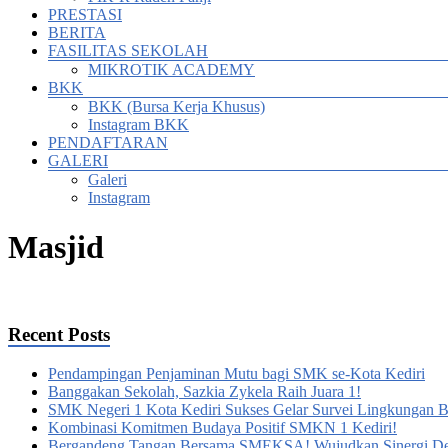
PRESTASI
BERITA
FASILITAS SEKOLAH
MIKROTIK ACADEMY
BKK
BKK (Bursa Kerja Khusus)
Instagram BKK
PENDAFTARAN
GALERI
Galeri
Instagram
Masjid
Recent Posts
Pendampingan Penjaminan Mutu bagi SMK se-Kota Kediri
Banggakan Sekolah, Sazkia Zykela Raih Juara 1!
SMK Negeri 1 Kota Kediri Sukses Gelar Survei Lingkungan Bel
Kombinasi Komitmen Budaya Positif SMKN 1 Kediri!
Bergandeng Tangan Bersama SMEKSA! Wujudkan Sinergi D