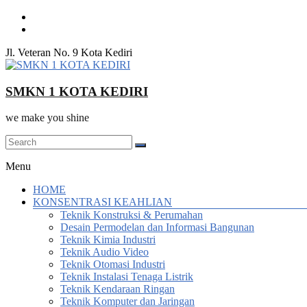
Skip
to
content
Jl. Veteran No. 9 Kota Kediri
SMKN 1 KOTA KEDIRI
we make you shine
Menu
HOME
KONSENTRASI KEAHLIAN
Teknik Konstruksi & Perumahan
Desain Permodelan dan Informasi Bangunan
Teknik Kimia Industri
Teknik Audio Video
Teknik Otomasi Industri
Teknik Instalasi Tenaga Listrik
Teknik Kendaraan Ringan
Teknik Komputer dan Jaringan