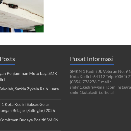
Posts
Pusat Informasi
SMKN 1 Kediri Jl. Veteran No. 9 
an Penjaminan Mutu bagi SMK
Kota Kediri -64112 Telp. (0354) 
iri
(0354) 773276 E-mail :
smkn1.kediri@gmail.com Instagra
ekolah, Sazkia Zykela Raih Juara
smkn1kotakediri.official
1 Kota Kediri Sukses Gelar
kungan Belajar (Sulingjar) 2026
Komitmen Budaya Positif SMKN