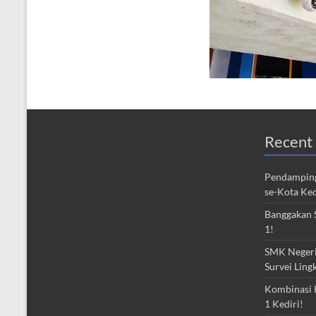
Recent 
Pendamping
se-Kota Ked
Banggakan S
1!
SMK Negeri 
Survei Ling
Kombinasi 
1 Kediri!