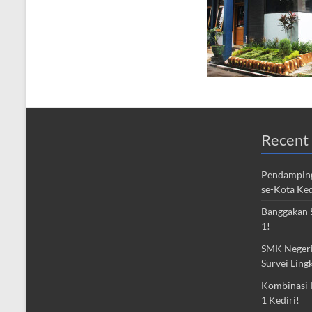
Recent 
Pendamping
se-Kota Ked
Banggakan S
1!
SMK Negeri 
Survei Ling
Kombinasi 
1 Kediri!