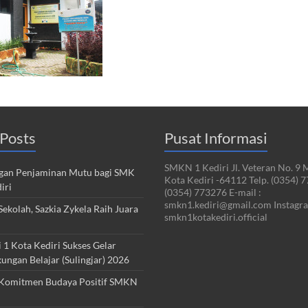
Posts
Pusat Informasi
SMKN 1 Kediri Jl. Veteran No. 9 
an Penjaminan Mutu bagi SMK
Kota Kediri -64112 Telp. (0354) 
iri
(0354) 773276 E-mail :
smkn1.kediri@gmail.com Instagra
ekolah, Sazkia Zykela Raih Juara
smkn1kotakediri.official
1 Kota Kediri Sukses Gelar
kungan Belajar (Sulingjar) 2026
Komitmen Budaya Positif SMKN