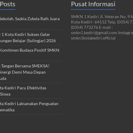
Posts
Pusat Informasi
SMKN 1 Kediri Jl. Veteran No. 9 
ekolah, Sazkia Zykela Raih Juara
Kota Kediri -64112 Telp. (0354) 
(0354) 773276 E-mail :
smkn1.kediri@gmail.com Instagra
1 Kota Kediri Sukses Gelar
smkn1kotakediri.official
kungan Belajar (Sulingjar) 2026
Komitmen Budaya Positif SMKN
 Tangan Bersama SMEKSA!
inergi Demi Masa Depan
uda
 Kediri Pacu Efektivitas
Siswa
a Kediri Laksanakan Penguatan
ematika