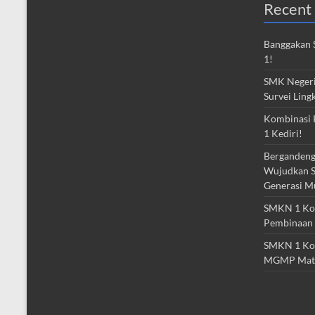
Recent 
Banggakan S
1!
SMK Negeri 
Survei Ling
Kombinasi 
1 Kediri!
Bergandeng
Wujudkan S
Generasi M
SMKN 1 Kota
Pembinaan 
SMKN 1 Kot
MGMP Mat