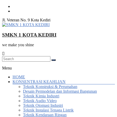
Skip
to
content
Jl. Veteran No. 9 Kota Kediri
SMKN 1 KOTA KEDIRI
we make you shine
Menu
HOME
KONSENTRASI KEAHLIAN
Teknik Konstruksi & Perumahan
Desain Permodelan dan Informasi Bangunan
Teknik Kimia Industri
Teknik Audio Video
Teknik Otomasi Industri
Teknik Instalasi Tenaga Listrik
Teknik Kendaraan Ringan