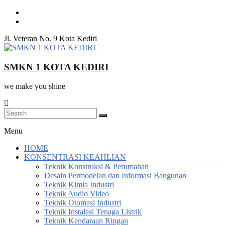
Skip
to
content
Jl. Veteran No. 9 Kota Kediri
SMKN 1 KOTA KEDIRI
we make you shine
Menu
HOME
KONSENTRASI KEAHLIAN
Teknik Konstruksi & Perumahan
Desain Permodelan dan Informasi Bangunan
Teknik Kimia Industri
Teknik Audio Video
Teknik Otomasi Industri
Teknik Instalasi Tenaga Listrik
Teknik Kendaraan Ringan