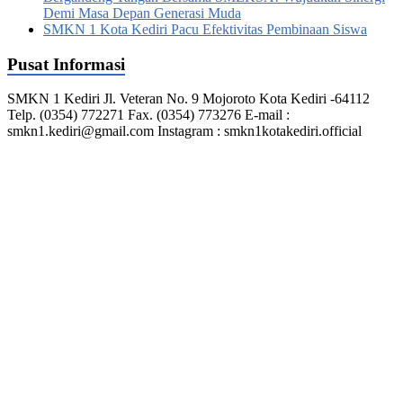
Demi Masa Depan Generasi Muda
SMKN 1 Kota Kediri Pacu Efektivitas Pembinaan Siswa
Pusat Informasi
SMKN 1 Kediri Jl. Veteran No. 9 Mojoroto Kota Kediri -64112
Telp. (0354) 772271 Fax. (0354) 773276 E-mail :
smkn1.kediri@gmail.com Instagram : smkn1kotakediri.official