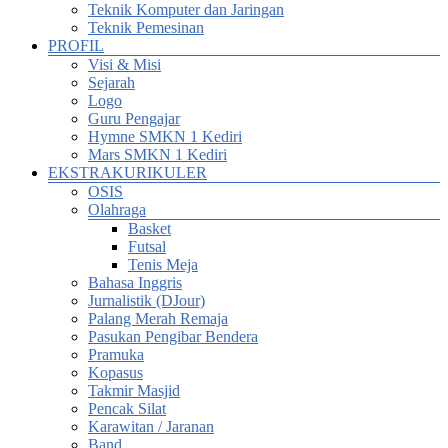
Teknik Komputer dan Jaringan
Teknik Pemesinan
PROFIL
Visi & Misi
Sejarah
Logo
Guru Pengajar
Hymne SMKN 1 Kediri
Mars SMKN 1 Kediri
EKSTRAKURIKULER
OSIS
Olahraga
Basket
Futsal
Tenis Meja
Bahasa Inggris
Jurnalistik (DJour)
Palang Merah Remaja
Pasukan Pengibar Bendera
Pramuka
Kopasus
Takmir Masjid
Pencak Silat
Karawitan / Jaranan
Band